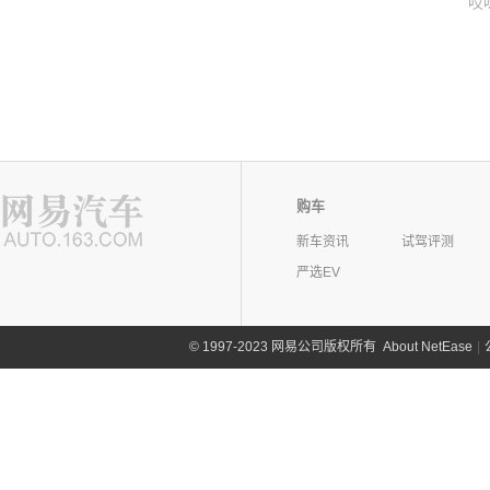
哎
购车
新车资讯
试驾评测
严选EV
©
1997-2023 网易公司版权所有
About NetEase
|