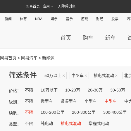
网易首页
应用
无障碍浏览
新闻
体育
NBA
娱乐
音乐
游戏
财经
股票
汽
首页
购车
新车
网易首页
>
网易汽车
> 新能源
筛选条件
50万以上
×
中型车
×
插电式混动
×
北
不限
10万以下
10-20万
20-30万
30-50万
价格：
不限
微型车
紧凑型车
小型车
中型车
中
级别：
不限
100-200公里
200-300公里
300-400公里
续航：
不限
纯电动
插电式混动
增程式电动
类型：