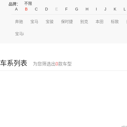
不限
品牌：
A
B
C
D
E
F
G
H
I
J
K
L
奔驰
宝马
宝骏
保时捷
别克
本田
标致
宝马i
车系列表
为您筛选出
0
款车型