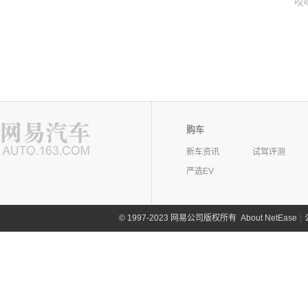
哎
购车
新车资讯
试驾评测
严选EV
©
1997-2023 网易公司版权所有
About NetEase
|