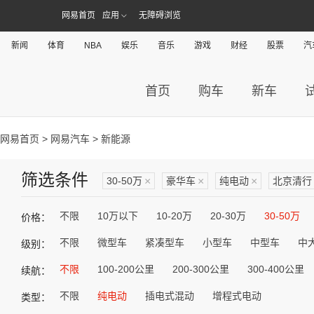
网易首页
应用
无障碍浏览
新闻
体育
NBA
娱乐
音乐
游戏
财经
股票
汽
首页
购车
新车
网易首页
>
网易汽车
> 新能源
筛选条件
30-50万
×
豪华车
×
纯电动
×
北京清行
不限
10万以下
10-20万
20-30万
30-50万
价格：
不限
微型车
紧凑型车
小型车
中型车
中
级别：
不限
100-200公里
200-300公里
300-400公里
续航：
不限
纯电动
插电式混动
增程式电动
类型：