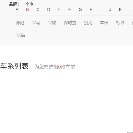
不限
品牌：
A
B
C
D
E
F
G
H
I
J
K
L
奔驰
宝马
宝骏
保时捷
别克
本田
标致
宝马i
车系列表
为您筛选出
0
款车型