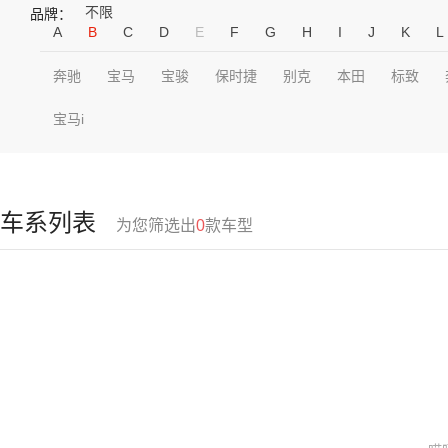
不限
品牌：
A
B
C
D
E
F
G
H
I
J
K
L
奔驰
宝马
宝骏
保时捷
别克
本田
标致
宝马i
车系列表
为您筛选出
0
款车型