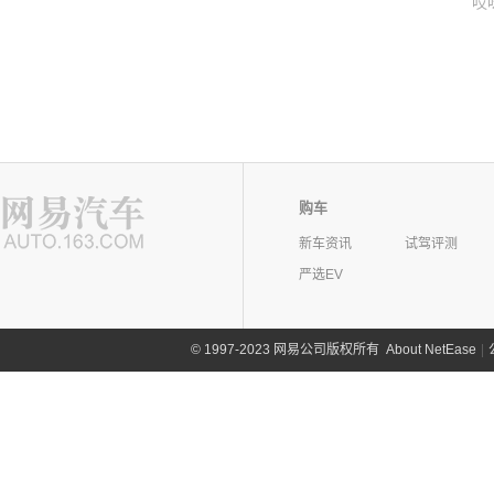
哎
购车
新车资讯
试驾评测
严选EV
©
1997-2023 网易公司版权所有
About NetEase
|