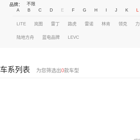
不限
品牌：
A
B
C
D
E
F
G
H
I
J
K
L
LITE
岚图
雷丁
路虎
雷诺
林肯
领克
力
陆地方舟
蓝电品牌
LEVC
车系列表
为您筛选出
0
款车型