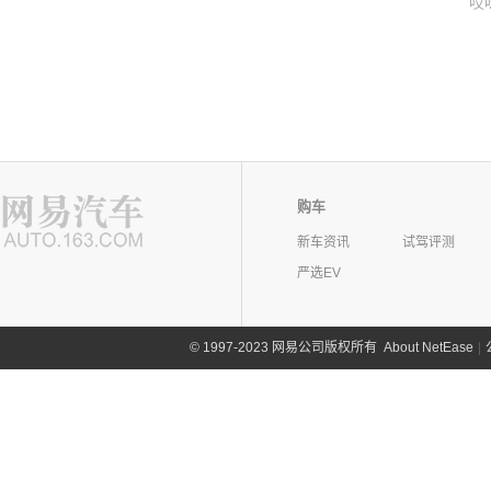
哎
购车
新车资讯
试驾评测
严选EV
©
1997-2023 网易公司版权所有
About NetEase
|