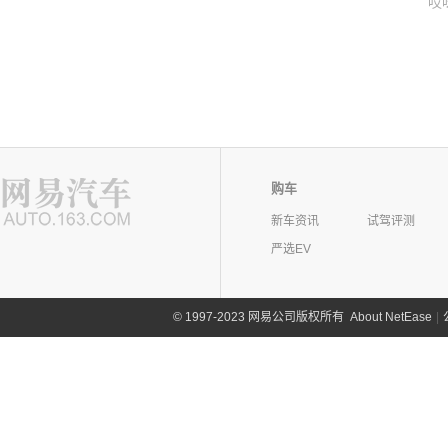
哎
购车
新车资讯
试驾评测
严选EV
©
1997-2023 网易公司版权所有
About NetEase
|