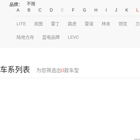
不限
品牌：
A
B
C
D
E
F
G
H
I
J
K
L
LITE
岚图
雷丁
路虎
雷诺
林肯
领克
力
陆地方舟
蓝电品牌
LEVC
车系列表
为您筛选出
0
款车型