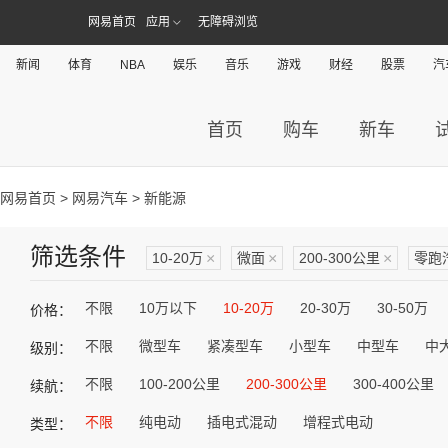
网易首页
应用
无障碍浏览
新闻
体育
NBA
娱乐
音乐
游戏
财经
股票
汽
首页
购车
新车
网易首页
>
网易汽车
> 新能源
筛选条件
10-20万
×
微面
×
200-300公里
×
零跑
不限
10万以下
10-20万
20-30万
30-50万
价格：
不限
微型车
紧凑型车
小型车
中型车
中
级别：
不限
100-200公里
200-300公里
300-400公里
续航：
不限
纯电动
插电式混动
增程式电动
类型：