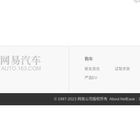
哎
购车
新车资讯
试驾评测
严选EV
©
1997-2023 网易公司版权所有
About NetEase
|