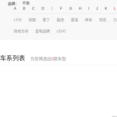
不限
品牌：
A
B
C
D
E
F
G
H
I
J
K
L
LITE
岚图
雷丁
路虎
雷诺
林肯
领克
力
陆地方舟
蓝电品牌
LEVC
车系列表
为您筛选出
0
款车型