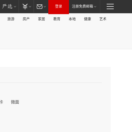
登录
注册免费邮箱
旅游
房产
家居
教育
本地
健康
艺术
卡
微面