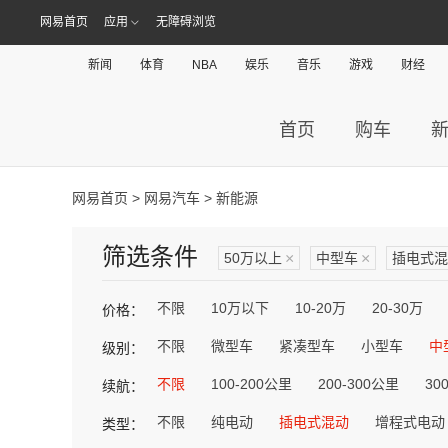
网易首页
应用
无障碍浏览
新闻
体育
NBA
娱乐
音乐
游戏
财经
首页
购车
网易首页
>
网易汽车
> 新能源
筛选条件
50万以上
×
中型车
×
插电式混
不限
10万以下
10-20万
20-30万
价格：
不限
微型车
紧凑型车
小型车
中
级别：
不限
100-200公里
200-300公里
30
续航：
不限
纯电动
插电式混动
增程式电动
类型：