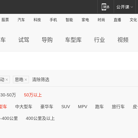
股票
汽车
科技
手机
智能
家电
时尚
直播
文化
新车
试驾
导购
车型库
行业
视频
动
×
思皓
×
清除筛选
30-50万
50万以上
型车
中大型车
豪华车
SUV
MPV
跑车
旅行车
皮
0-400公里
400公里及以上