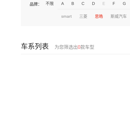
不限
A
B
C
D
E
F
G
品牌：
smart
三菱
思皓
斯威汽车
车系列表
为您筛选出
0
款车型