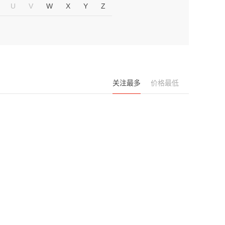
U
V
W
X
Y
Z
关注最多
价格最低