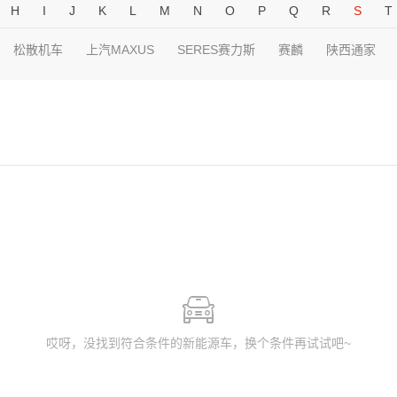
H
I
J
K
L
M
N
O
P
Q
R
S
T
松散机车
上汽MAXUS
SERES赛力斯
赛麟
陕西通家
哎呀，没找到符合条件的新能源车，换个条件再试试吧~