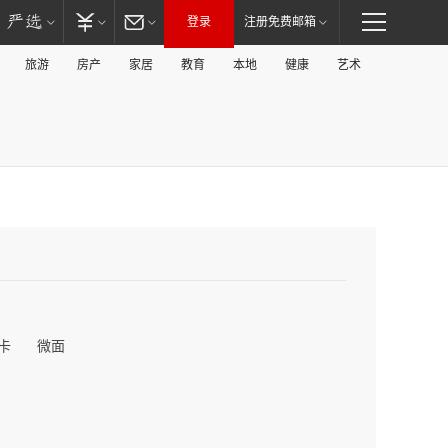
登录
注册免费邮箱
旅游
房产
家居
教育
本地
健康
艺术
卡
微面