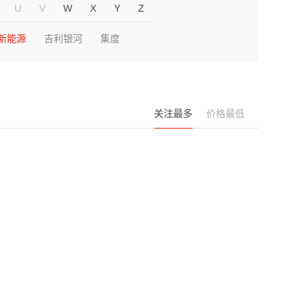
U
V
W
X
Y
Z
新能源
吉利银河
集度
关注最多
价格最低