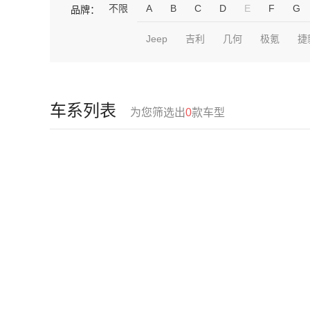
不限
A
B
C
D
E
F
G
品牌：
Jeep
吉利
几何
极氪
捷
车系列表
为您筛选出
0
款车型