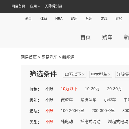
网易首页
应用
无障碍浏览
新闻
体育
NBA
娱乐
音乐
游戏
财经
首页
购车
网易首页
>
网易汽车
> 新能源
筛选条件
10万以下
×
中大型车
×
江铃集
不限
10万以下
10-20万
20-30万
价格：
不限
微型车
紧凑型车
小型车
中
级别：
不限
100-200公里
200-300公里
30
续航：
不限
纯电动
插电式混动
增程式电动
类型：