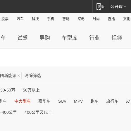
股票
汽车
科技
手机
智能
家电
时尚
直播
文化
新车
试驾
导购
车型库
行业
视频
团新能源
×
清除筛选
30-50万
50万以上
型车
中大型车
豪华车
SUV
MPV
跑车
旅行车
皮
0-400公里
400公里及以上