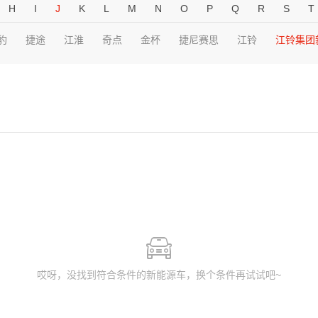
H
I
J
K
L
M
N
O
P
Q
R
S
T
豹
捷途
江淮
奇点
金杯
捷尼赛思
江铃
江铃集团
哎呀，没找到符合条件的新能源车，换个条件再试试吧~