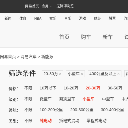
网易首页
应用
无障碍浏览
新闻
体育
NBA
娱乐
音乐
游戏
财经
股票
汽
首页
购车
新车
网易首页
>
网易汽车
> 新能源
筛选条件
20-30万
×
小型车
×
400公里及以上
×
不限
10万以下
10-20万
20-30万
30-50万
价格：
不限
微型车
紧凑型车
小型车
中型车
中
级别：
不限
100-200公里
200-300公里
300-400公里
续航：
不限
纯电动
插电式混动
增程式电动
类型：