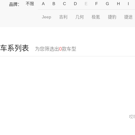
不限
A
B
C
D
E
F
G
H
I
品牌：
Jeep
吉利
几何
极氪
捷豹
捷途
车系列表
为您筛选出
0
款车型
哎