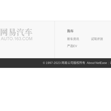
购车
新车资讯
试驾评测
严选EV
©
1997-2023 网易公司版权所有
About NetEase
|