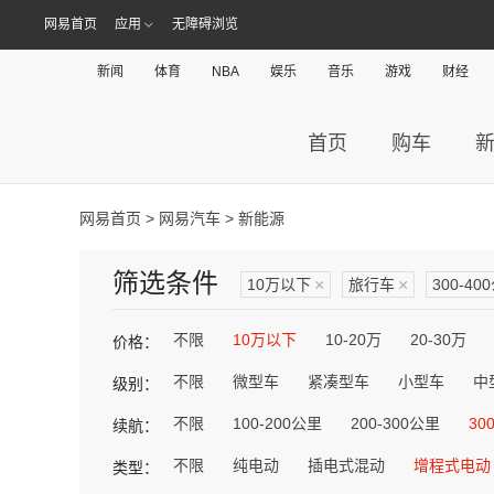
网易首页
应用
无障碍浏览
新闻
体育
NBA
娱乐
音乐
游戏
财经
首页
购车
网易首页
>
网易汽车
> 新能源
筛选条件
10万以下
×
旅行车
×
300-40
不限
10万以下
10-20万
20-30万
价格：
不限
微型车
紧凑型车
小型车
中
级别：
不限
100-200公里
200-300公里
30
续航：
不限
纯电动
插电式混动
增程式电动
类型：