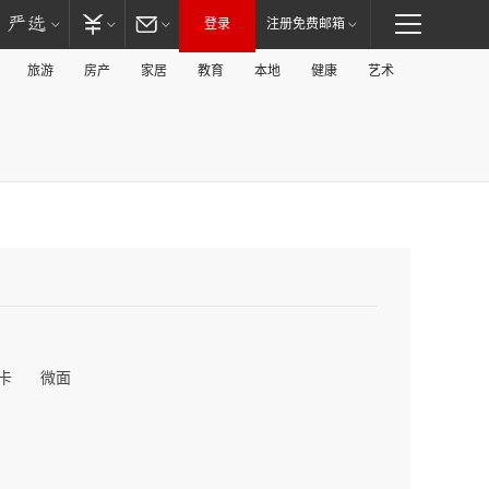
登录
注册免费邮箱
旅游
房产
家居
教育
本地
健康
艺术
卡
微面