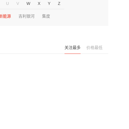
U
V
W
X
Y
Z
新能源
吉利银河
集度
关注最多
价格最低