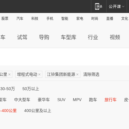
股票
汽车
科技
手机
智能
家电
时尚
直播
文化
新车
试驾
导购
车型库
行业
视频
0公里
×
增程式电动
×
江铃集团新能源
×
清除筛选
30-50万
50万以上
型车
中大型车
豪华车
SUV
MPV
跑车
旅行车
皮
0-400公里
400公里及以上