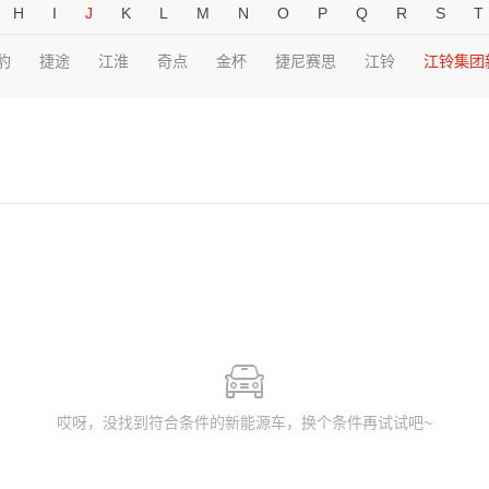
H
I
J
K
L
M
N
O
P
Q
R
S
T
豹
捷途
江淮
奇点
金杯
捷尼赛思
江铃
江铃集团
哎呀，没找到符合条件的新能源车，换个条件再试试吧~