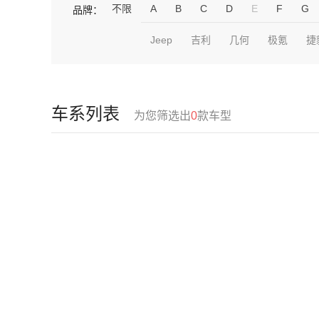
不限
A
B
C
D
E
F
G
品牌：
Jeep
吉利
几何
极氪
捷
车系列表
为您筛选出
0
款车型