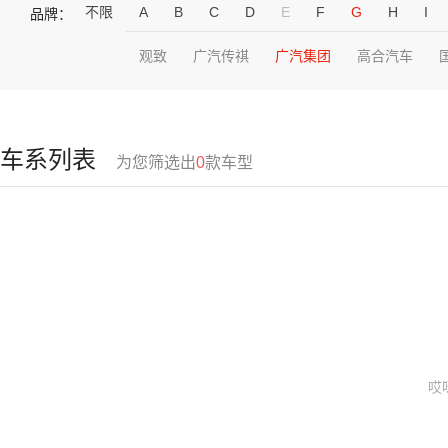
不限
A
B
C
D
E
F
G
H
I
品牌：
观致
广汽传祺
广汽集团
高合汽车
车系列表
为您筛选出
0
款车型
哎