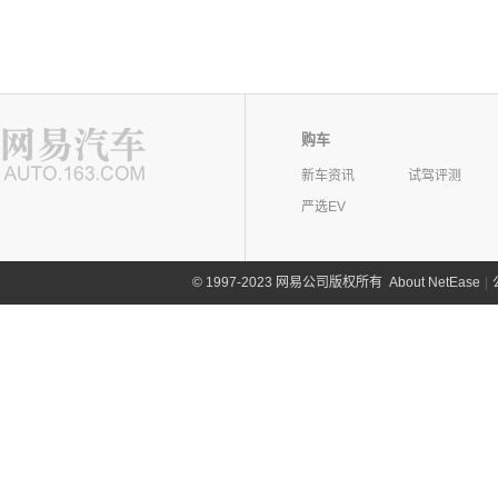
购车
新车资讯
试驾评测
严选EV
©
1997-2023 网易公司版权所有
About NetEase
|