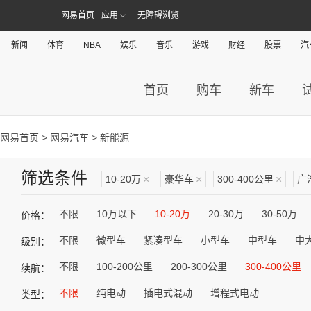
网易首页
应用
无障碍浏览
新闻
体育
NBA
娱乐
音乐
游戏
财经
股票
汽
首页
购车
新车
网易首页
>
网易汽车
> 新能源
筛选条件
10-20万
×
豪华车
×
300-400公里
×
广
不限
10万以下
10-20万
20-30万
30-50万
价格：
不限
微型车
紧凑型车
小型车
中型车
中
级别：
不限
100-200公里
200-300公里
300-400公里
续航：
不限
纯电动
插电式混动
增程式电动
类型：