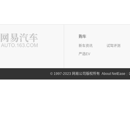
购车
新车资讯
试驾评测
严选EV
©
1997-2023 网易公司版权所有
About NetEase
|