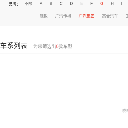
不限
A
B
C
D
E
F
G
H
I
品牌：
观致
广汽传祺
广汽集团
高合汽车
车系列表
为您筛选出
0
款车型
哎