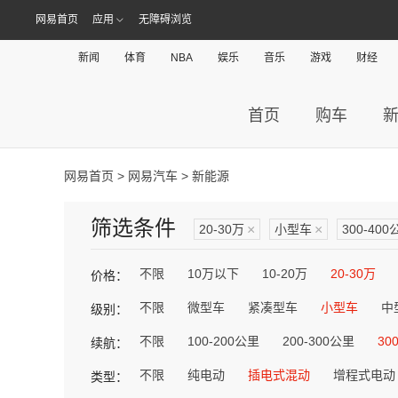
网易首页
应用
无障碍浏览
新闻
体育
NBA
娱乐
音乐
游戏
财经
首页
购车
网易首页
>
网易汽车
> 新能源
筛选条件
20-30万
×
小型车
×
300-400
不限
10万以下
10-20万
20-30万
价格：
不限
微型车
紧凑型车
小型车
中
级别：
不限
100-200公里
200-300公里
30
续航：
不限
纯电动
插电式混动
增程式电动
类型：