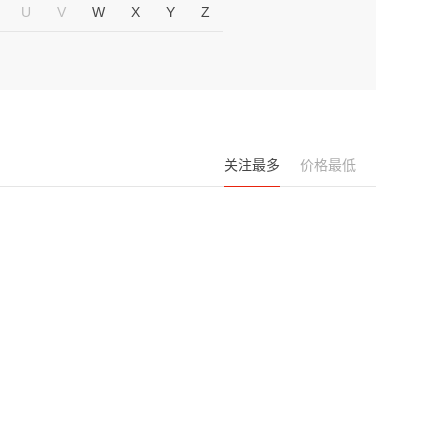
U
V
W
X
Y
Z
关注最多
价格最低