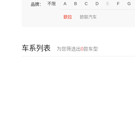
不限
A
B
C
D
E
F
G
品牌：
欧拉
欧联汽车
车系列表
为您筛选出
0
款车型