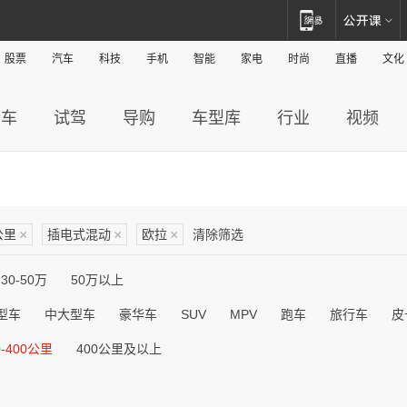
股票
汽车
科技
手机
智能
家电
时尚
直播
文化
新车
试驾
导购
车型库
行业
视频
公里
×
插电式混动
×
欧拉
×
清除筛选
30-50万
50万以上
型车
中大型车
豪华车
SUV
MPV
跑车
旅行车
皮
0-400公里
400公里及以上