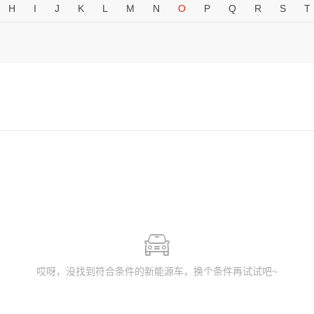
H
I
J
K
L
M
N
O
P
Q
R
S
T
哎呀，没找到符合条件的新能源车，换个条件再试试吧~