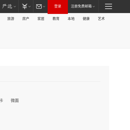
登录
注册免费邮箱
旅游
房产
家居
教育
本地
健康
艺术
卡
微面