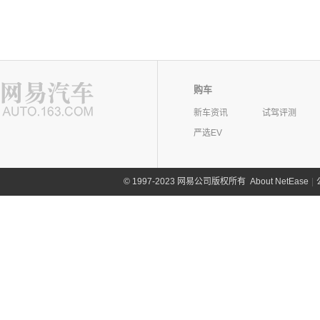
购车
新车资讯
试驾评测
严选EV
©
1997-2023 网易公司版权所有
About NetEase
|