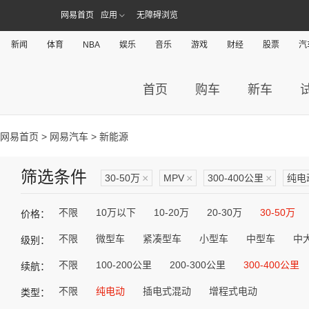
网易首页
应用
无障碍浏览
新闻
体育
NBA
娱乐
音乐
游戏
财经
股票
汽
首页
购车
新车
网易首页
>
网易汽车
> 新能源
筛选条件
30-50万
×
MPV
×
300-400公里
×
纯电
不限
10万以下
10-20万
20-30万
30-50万
价格：
不限
微型车
紧凑型车
小型车
中型车
中
级别：
不限
100-200公里
200-300公里
300-400公里
续航：
不限
纯电动
插电式混动
增程式电动
类型：