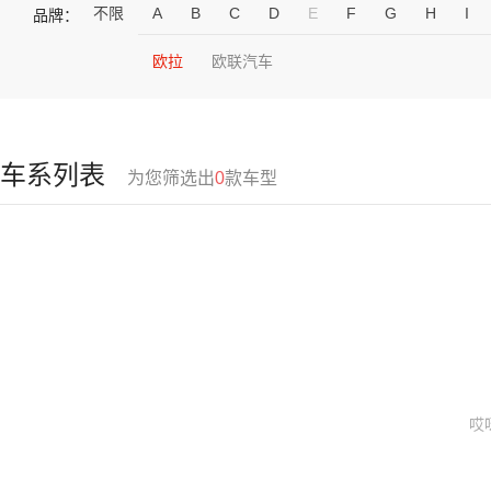
不限
A
B
C
D
E
F
G
H
I
品牌：
欧拉
欧联汽车
车系列表
为您筛选出
0
款车型
哎