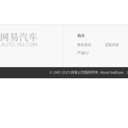
购车
新车资讯
试驾评测
严选EV
©
1997-2023 网易公司版权所有
About NetEase
|