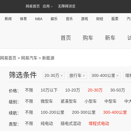
网易首页
应用
无障碍浏览
新闻
体育
NBA
娱乐
音乐
游戏
财经
股票
汽
首页
购车
新车
网易首页
>
网易汽车
> 新能源
筛选条件
20-30万
×
旅行车
×
300-400公里
×
增
不限
10万以下
10-20万
20-30万
30-50万
价格：
不限
微型车
紧凑型车
小型车
中型车
中
级别：
不限
100-200公里
200-300公里
300-400公里
续航：
不限
纯电动
插电式混动
增程式电动
类型：