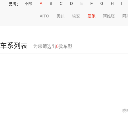
不限
A
B
C
D
E
F
G
H
I
品牌：
AITO
奥迪
埃安
爱驰
阿维塔
阿
车系列表
为您筛选出
0
款车型
哎