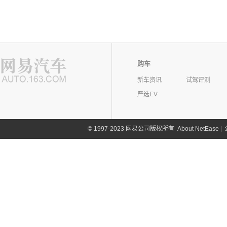
购车
新车资讯
试驾评测
严选EV
©
1997-2023 网易公司版权所有
About NetEase
|