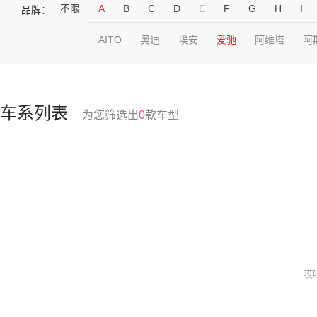
不限
A
B
C
D
E
F
G
H
I
品牌：
AITO
奥迪
埃安
爱驰
阿维塔
阿
车系列表
为您筛选出
0
款车型
哎