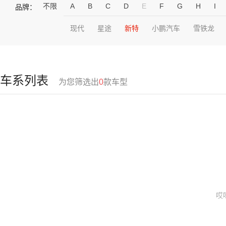
不限
A
B
C
D
E
F
G
H
I
品牌：
现代
星途
新特
小鹏汽车
雪铁龙
车系列表
为您筛选出
0
款车型
哎