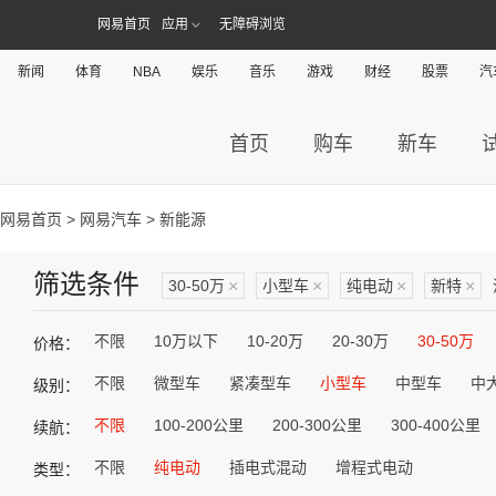
网易首页
应用
无障碍浏览
新闻
体育
NBA
娱乐
音乐
游戏
财经
股票
汽
首页
购车
新车
网易首页
>
网易汽车
> 新能源
筛选条件
30-50万
×
小型车
×
纯电动
×
新特
×
不限
10万以下
10-20万
20-30万
30-50万
价格：
不限
微型车
紧凑型车
小型车
中型车
中
级别：
不限
100-200公里
200-300公里
300-400公里
续航：
不限
纯电动
插电式混动
增程式电动
类型：