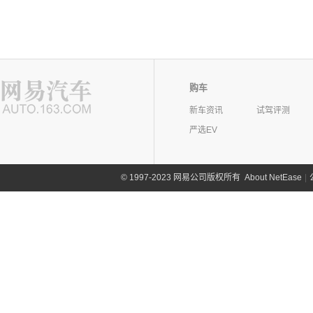
购车
新车资讯
试驾评测
严选EV
©
1997-2023 网易公司版权所有
About NetEase
|