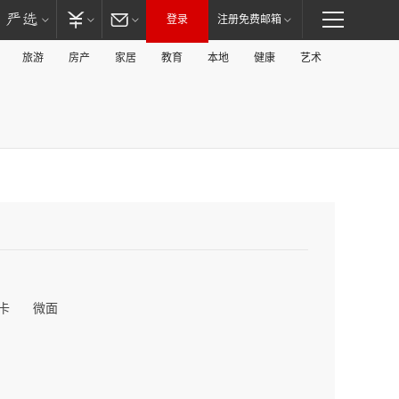
登录
注册免费邮箱
旅游
房产
家居
教育
本地
健康
艺术
卡
微面