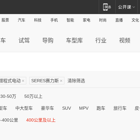
股票
汽车
科技
手机
智能
家电
时尚
直播
文化
新车
试驾
导购
车型库
行业
视频
增程式电动
×
SERES赛力斯
×
清除筛选
30-50万
50万以上
型车
中大型车
豪华车
SUV
MPV
跑车
旅行车
皮
0-400公里
400公里及以上