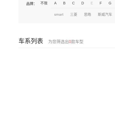
不限
A
B
C
D
E
F
G
品牌：
smart
三菱
思皓
斯威汽车
车系列表
为您筛选出
0
款车型