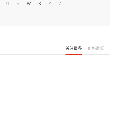
U
V
W
X
Y
Z
关注最多
价格最低