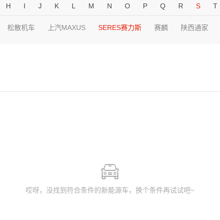
H
I
J
K
L
M
N
O
P
Q
R
S
T
松散机车
上汽MAXUS
SERES赛力斯
赛麟
陕西通家
哎呀，没找到符合条件的新能源车，换个条件再试试吧~