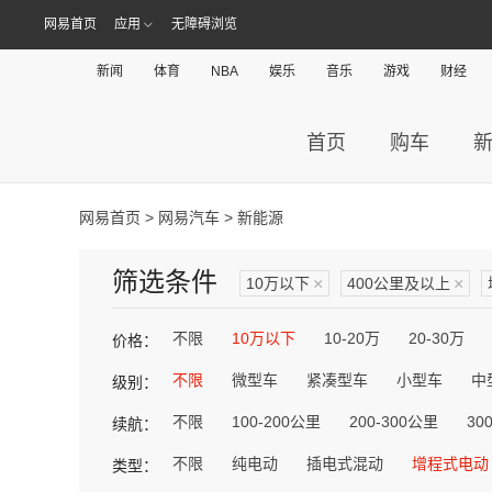
网易首页
应用
无障碍浏览
新闻
体育
NBA
娱乐
音乐
游戏
财经
首页
购车
网易首页
>
网易汽车
> 新能源
筛选条件
10万以下
×
400公里及以上
×
不限
10万以下
10-20万
20-30万
价格：
不限
微型车
紧凑型车
小型车
中
级别：
不限
100-200公里
200-300公里
30
续航：
不限
纯电动
插电式混动
增程式电动
类型：