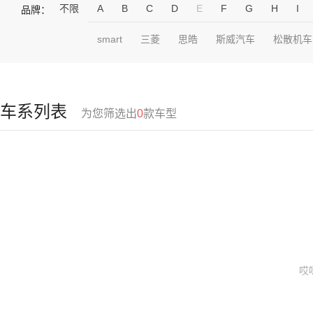
不限
A
B
C
D
E
F
G
H
I
品牌：
smart
三菱
思皓
斯威汽车
松散机车
车系列表
为您筛选出
0
款车型
哎