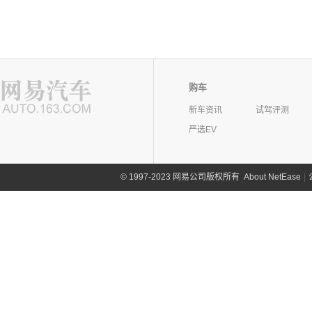
购车
新车资讯
试驾评测
严选EV
©
1997-2023 网易公司版权所有
About NetEase
|