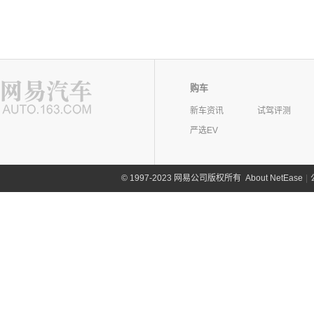
购车
新车资讯
试驾评测
严选EV
©
1997-2023 网易公司版权所有
About NetEase
|