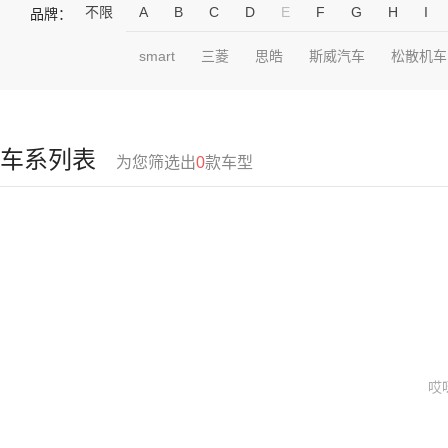
不限
A
B
C
D
E
F
G
H
I
品牌：
smart
三菱
思皓
斯威汽车
松散机车
车系列表
为您筛选出
0
款车型
哎