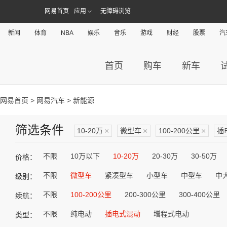
网易首页
应用
无障碍浏览
新闻
体育
NBA
娱乐
音乐
游戏
财经
股票
汽
首页
购车
新车
网易首页
>
网易汽车
> 新能源
筛选条件
10-20万
×
微型车
×
100-200公里
×
插
不限
10万以下
10-20万
20-30万
30-50万
价格：
不限
微型车
紧凑型车
小型车
中型车
中
级别：
不限
100-200公里
200-300公里
300-400公里
续航：
不限
纯电动
插电式混动
增程式电动
类型：