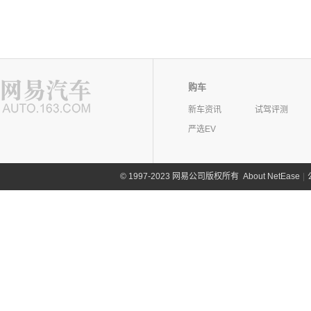
购车
新车资讯
试驾评测
严选EV
©
1997-2023 网易公司版权所有
About NetEase
|