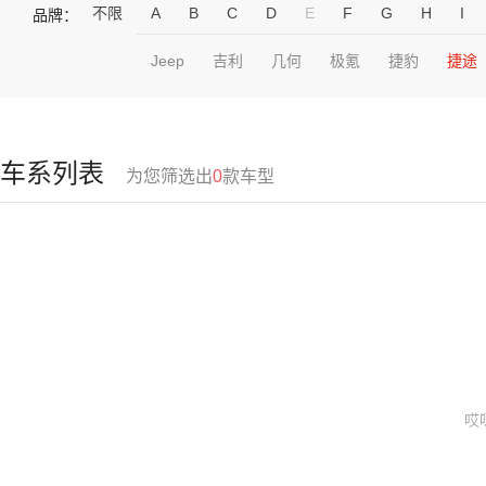
不限
A
B
C
D
E
F
G
H
I
品牌：
Jeep
吉利
几何
极氪
捷豹
捷途
车系列表
为您筛选出
0
款车型
哎