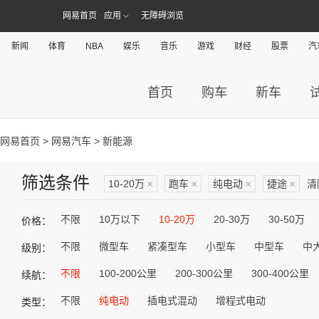
网易首页
应用
无障碍浏览
新闻
体育
NBA
娱乐
音乐
游戏
财经
股票
汽
首页
购车
新车
网易首页
>
网易汽车
> 新能源
筛选条件
10-20万
×
跑车
×
纯电动
×
捷途
×
清
不限
10万以下
10-20万
20-30万
30-50万
价格：
不限
微型车
紧凑型车
小型车
中型车
中
级别：
不限
100-200公里
200-300公里
300-400公里
续航：
不限
纯电动
插电式混动
增程式电动
类型：