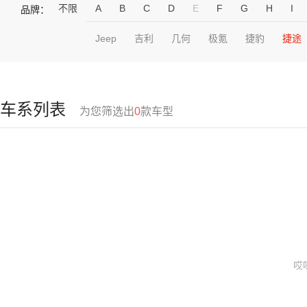
不限
A
B
C
D
E
F
G
H
I
品牌：
Jeep
吉利
几何
极氪
捷豹
捷途
车系列表
为您筛选出
0
款车型
哎