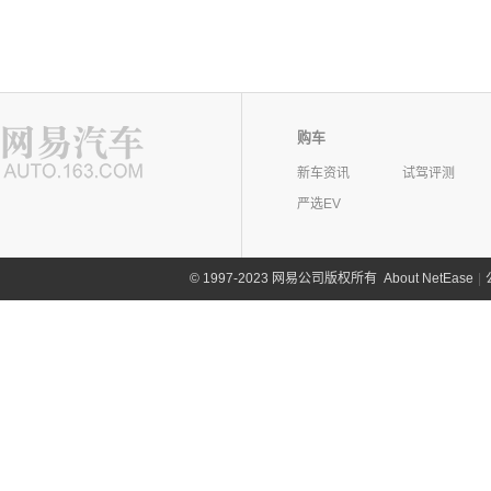
购车
新车资讯
试驾评测
严选EV
©
1997-2023 网易公司版权所有
About NetEase
|