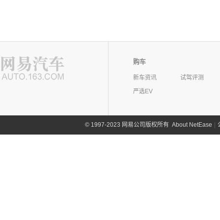
购车
新车资讯
试驾评测
严选EV
©
1997-2023 网易公司版权所有
About NetEase
|