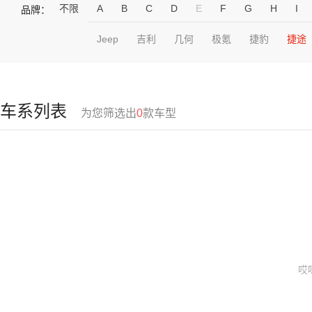
不限
A
B
C
D
E
F
G
H
I
品牌：
Jeep
吉利
几何
极氪
捷豹
捷途
车系列表
为您筛选出
0
款车型
哎