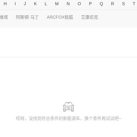
H
I
J
K
L
M
N
O
P
Q
R
S
T
维塔
阿斯顿·马丁
ARCFOX极狐
艾康尼克
哎呀，没找到符合条件的新能源车，换个条件再试试吧~