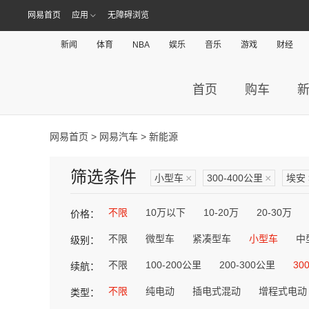
网易首页
应用
无障碍浏览
新闻
体育
NBA
娱乐
音乐
游戏
财经
首页
购车
网易首页
>
网易汽车
> 新能源
筛选条件
小型车
×
300-400公里
×
埃安
不限
10万以下
10-20万
20-30万
价格：
不限
微型车
紧凑型车
小型车
中
级别：
不限
100-200公里
200-300公里
30
续航：
不限
纯电动
插电式混动
增程式电动
类型：