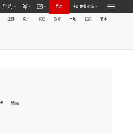
登录
注册免费邮箱
旅游
房产
家居
教育
本地
健康
艺术
卡
微面