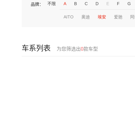
不限
A
B
C
D
E
F
G
品牌：
AITO
奥迪
埃安
爱驰
阿
车系列表
为您筛选出
0
款车型