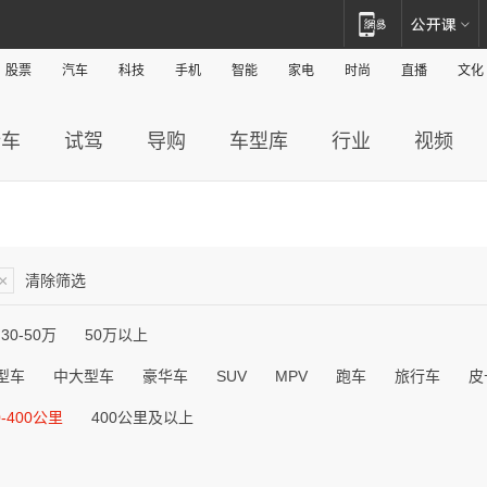
股票
汽车
科技
手机
智能
家电
时尚
直播
文化
新车
试驾
导购
车型库
行业
视频
×
清除筛选
30-50万
50万以上
型车
中大型车
豪华车
SUV
MPV
跑车
旅行车
皮
0-400公里
400公里及以上