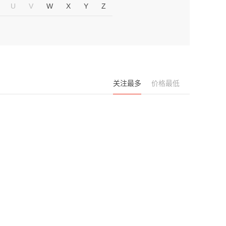
U
V
W
X
Y
Z
关注最多
价格最低