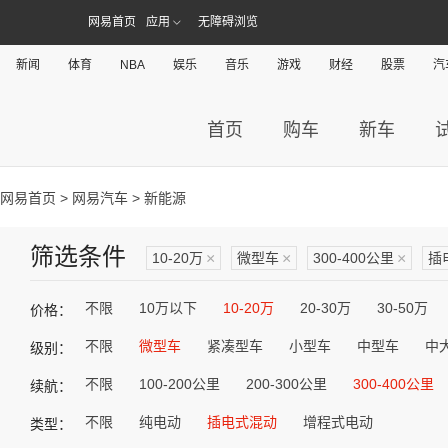
网易首页
应用
无障碍浏览
新闻
体育
NBA
娱乐
音乐
游戏
财经
股票
汽
首页
购车
新车
网易首页
>
网易汽车
> 新能源
筛选条件
10-20万
×
微型车
×
300-400公里
×
插
不限
10万以下
10-20万
20-30万
30-50万
价格：
不限
微型车
紧凑型车
小型车
中型车
中
级别：
不限
100-200公里
200-300公里
300-400公里
续航：
不限
纯电动
插电式混动
增程式电动
类型：