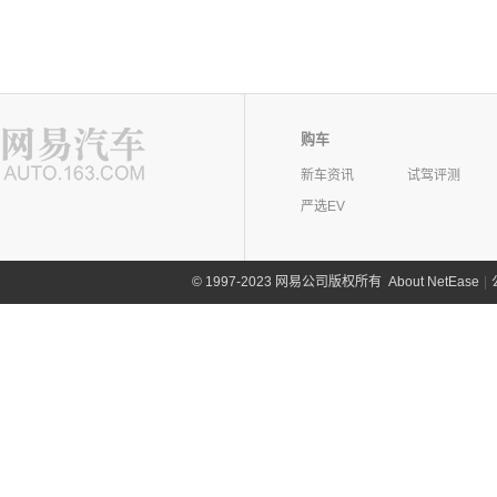
购车
新车资讯
试驾评测
严选EV
©
1997-2023 网易公司版权所有
About NetEase
|