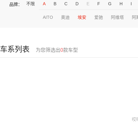
不限
A
B
C
D
E
F
G
H
I
品牌：
AITO
奥迪
埃安
爱驰
阿维塔
阿
车系列表
为您筛选出
0
款车型
哎