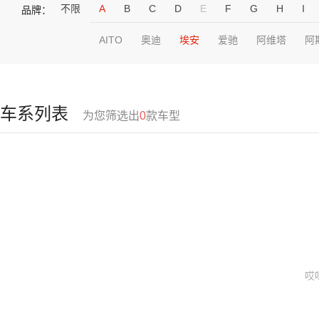
不限
A
B
C
D
E
F
G
H
I
品牌：
AITO
奥迪
埃安
爱驰
阿维塔
阿
车系列表
为您筛选出
0
款车型
哎