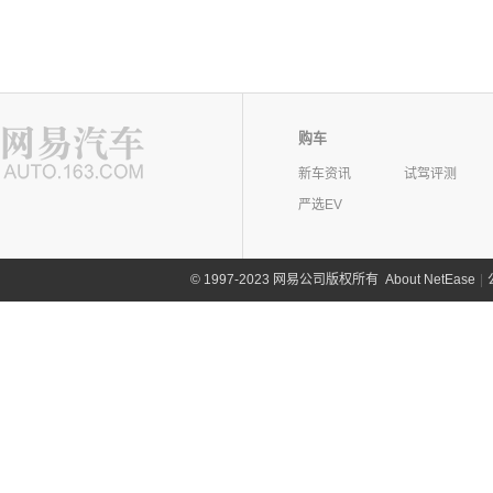
购车
新车资讯
试驾评测
严选EV
©
1997-2023 网易公司版权所有
About NetEase
|