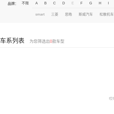
不限
A
B
C
D
E
F
G
H
I
品牌：
smart
三菱
思皓
斯威汽车
松散机车
车系列表
为您筛选出
0
款车型
哎