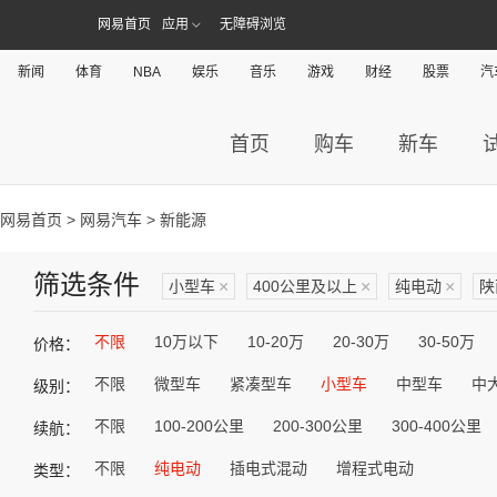
网易首页
应用
无障碍浏览
新闻
体育
NBA
娱乐
音乐
游戏
财经
股票
汽
首页
购车
新车
网易首页
>
网易汽车
> 新能源
筛选条件
小型车
×
400公里及以上
×
纯电动
×
陕
不限
10万以下
10-20万
20-30万
30-50万
价格：
不限
微型车
紧凑型车
小型车
中型车
中
级别：
不限
100-200公里
200-300公里
300-400公里
续航：
不限
纯电动
插电式混动
增程式电动
类型：