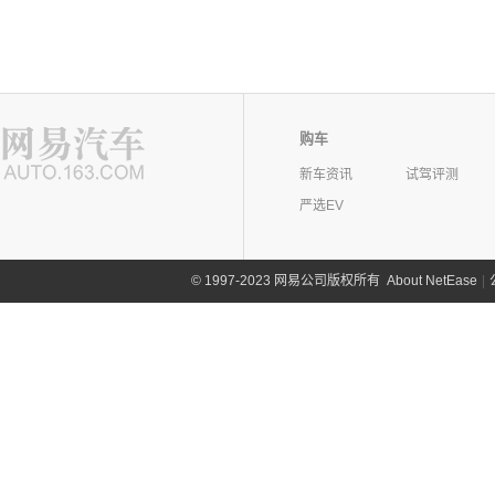
购车
新车资讯
试驾评测
严选EV
©
1997-2023 网易公司版权所有
About NetEase
|