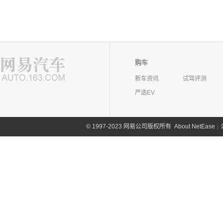
购车
新车资讯
试驾评测
严选EV
©
1997-2023 网易公司版权所有
About NetEase
|