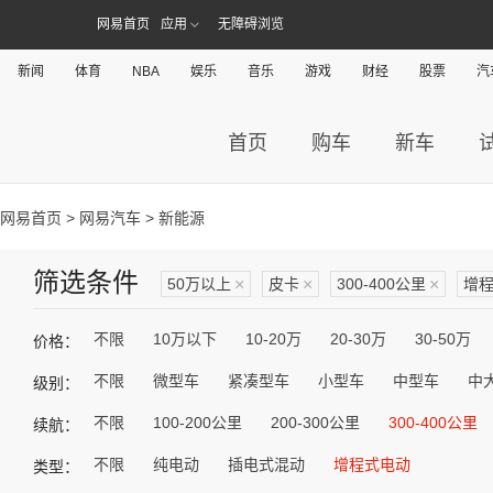
网易首页
应用
无障碍浏览
新闻
体育
NBA
娱乐
音乐
游戏
财经
股票
汽
首页
购车
新车
网易首页
>
网易汽车
> 新能源
筛选条件
50万以上
×
皮卡
×
300-400公里
×
增
不限
10万以下
10-20万
20-30万
30-50万
价格：
不限
微型车
紧凑型车
小型车
中型车
中
级别：
不限
100-200公里
200-300公里
300-400公里
续航：
不限
纯电动
插电式混动
增程式电动
类型：