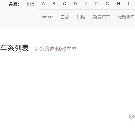
不限
A
B
C
D
E
F
G
H
I
品牌：
smart
三菱
思皓
斯威汽车
松散机车
车系列表
为您筛选出
0
款车型
哎