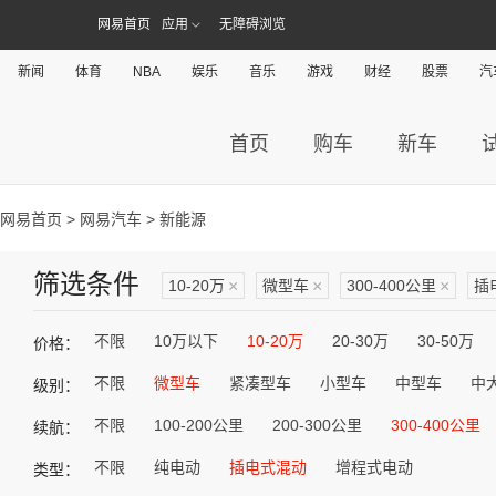
网易首页
应用
无障碍浏览
新闻
体育
NBA
娱乐
音乐
游戏
财经
股票
汽
首页
购车
新车
网易首页
>
网易汽车
> 新能源
筛选条件
10-20万
×
微型车
×
300-400公里
×
插
不限
10万以下
10-20万
20-30万
30-50万
价格：
不限
微型车
紧凑型车
小型车
中型车
中
级别：
不限
100-200公里
200-300公里
300-400公里
续航：
不限
纯电动
插电式混动
增程式电动
类型：