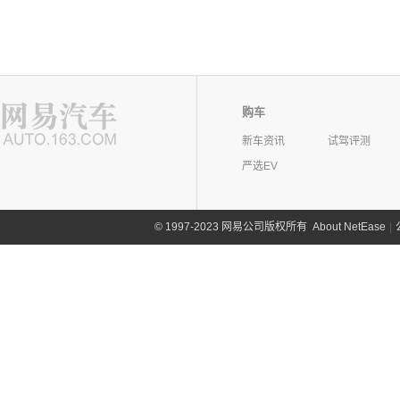
购车
新车资讯
试驾评测
严选EV
©
1997-2023 网易公司版权所有
About NetEase
|