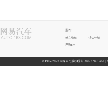
购车
新车资讯
试驾评测
严选EV
©
1997-2023 网易公司版权所有
About NetEase
|