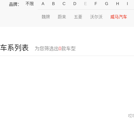
不限
A
B
C
D
E
F
G
H
I
品牌：
魏牌
蔚来
五菱
沃尔沃
威马汽车
车系列表
为您筛选出
0
款车型
哎