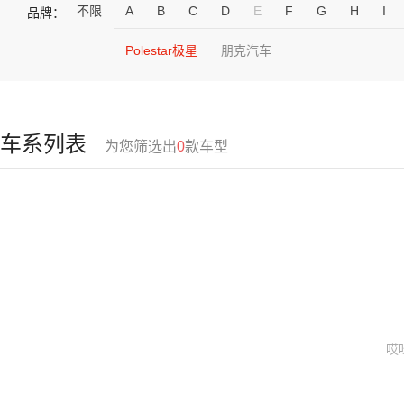
不限
A
B
C
D
E
F
G
H
I
品牌：
Polestar极星
朋克汽车
车系列表
为您筛选出
0
款车型
哎