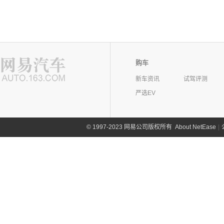
购车
新车资讯
试驾评测
严选EV
©
1997-2023 网易公司版权所有
About NetEase
|