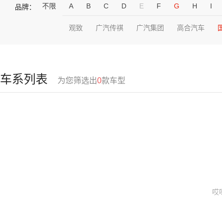
不限
A
B
C
D
E
F
G
H
I
品牌：
观致
广汽传祺
广汽集团
高合汽车
车系列表
为您筛选出
0
款车型
哎