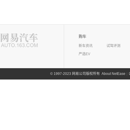
购车
新车资讯
试驾评测
严选EV
©
1997-2023 网易公司版权所有
About NetEase
|