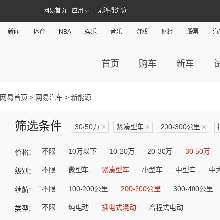
网易首页
应用
无障碍浏览
新闻
体育
NBA
娱乐
音乐
游戏
财经
股票
汽
首页
购车
新车
网易首页
>
网易汽车
> 新能源
筛选条件
30-50万
×
紧凑型车
×
200-300公里
×
不限
10万以下
10-20万
20-30万
30-50万
价格：
不限
微型车
紧凑型车
小型车
中型车
中
级别：
不限
100-200公里
200-300公里
300-400公里
续航：
不限
纯电动
插电式混动
增程式电动
类型：