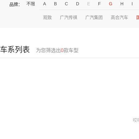
不限
A
B
C
D
E
F
G
H
I
品牌：
观致
广汽传祺
广汽集团
高合汽车
车系列表
为您筛选出
0
款车型
哎