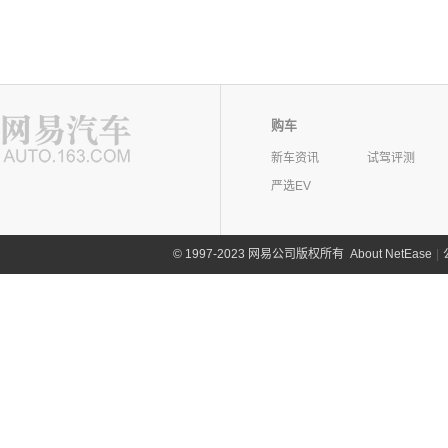
购车
新车资讯
试驾评测
严选EV
©
1997-2023 网易公司版权所有
About NetEase
|