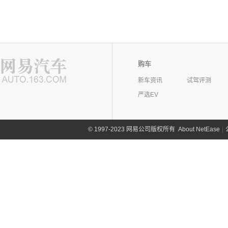
购车
新车资讯
试驾评测
严选EV
©
1997-2023 网易公司版权所有
About NetEase
|