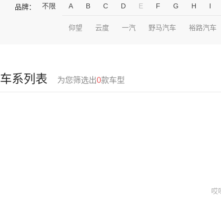
不限
A
B
C
D
E
F
G
H
I
品牌：
仰望
云度
一汽
野马汽车
裕路汽车
车系列表
为您筛选出
0
款车型
哎