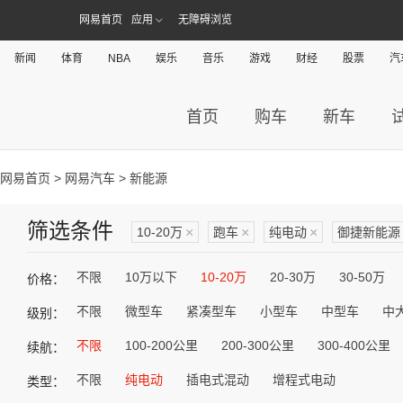
网易首页
应用
无障碍浏览
新闻
体育
NBA
娱乐
音乐
游戏
财经
股票
汽
首页
购车
新车
网易首页
>
网易汽车
> 新能源
筛选条件
10-20万
×
跑车
×
纯电动
×
御捷新能源
不限
10万以下
10-20万
20-30万
30-50万
价格：
不限
微型车
紧凑型车
小型车
中型车
中
级别：
不限
100-200公里
200-300公里
300-400公里
续航：
不限
纯电动
插电式混动
增程式电动
类型：