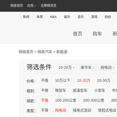
网易首页
应用
无障碍浏览
新闻
体育
NBA
娱乐
音乐
游戏
财经
首页
购车
网易首页
>
网易汽车
> 新能源
筛选条件
10-20万
×
豪华车
×
纯电动
×
不限
10万以下
10-20万
20-30万
价格：
不限
微型车
紧凑型车
小型车
中
级别：
不限
100-200公里
200-300公里
30
续航：
不限
纯电动
插电式混动
增程式电动
类型：