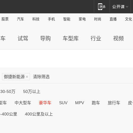
股票
汽车
科技
手机
智能
家电
时尚
直播
文化
新车
试驾
导购
车型库
行业
视频
御捷新能源
×
清除筛选
30-50万
50万以上
型车
中大型车
豪华车
SUV
MPV
跑车
旅行车
皮
0-400公里
400公里及以上