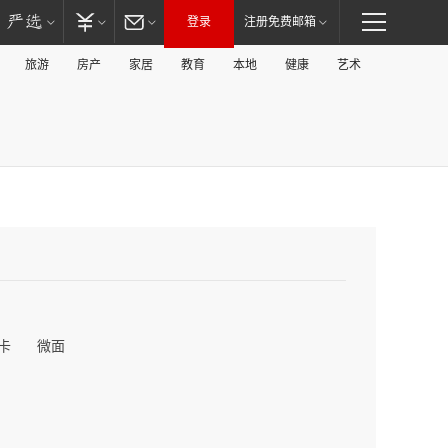
登录
注册免费邮箱
旅游
房产
家居
教育
本地
健康
艺术
卡
微面