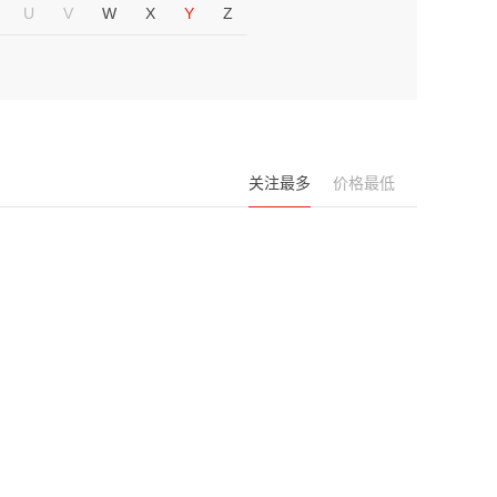
U
V
W
X
Y
Z
关注最多
价格最低