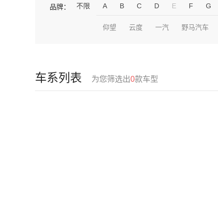
不限
A
B
C
D
E
F
G
品牌：
仰望
云度
一汽
野马汽车
车系列表
为您筛选出
0
款车型