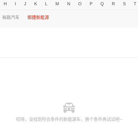
H
I
J
K
L
M
N
O
P
Q
R
S
T
裕路汽车
御捷新能源
哎呀，没找到符合条件的新能源车，换个条件再试试吧~