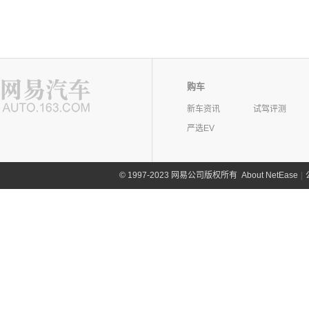
购车
新车资讯
试驾评测
严选EV
©
1997-2023 网易公司版权所有
About NetEase
|