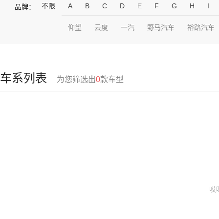
不限
A
B
C
D
E
F
G
H
I
品牌：
仰望
云度
一汽
野马汽车
裕路汽车
车系列表
为您筛选出
0
款车型
哎