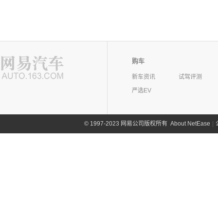
购车
新车资讯
试驾评测
严选EV
©
1997-2023 网易公司版权所有
About NetEase
|