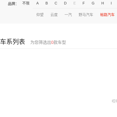
不限
A
B
C
D
E
F
G
H
I
品牌：
仰望
云度
一汽
野马汽车
裕路汽车
车系列表
为您筛选出
0
款车型
哎