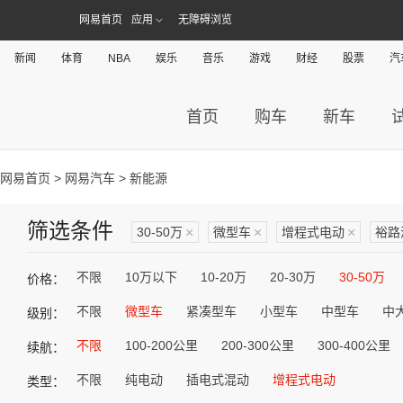
网易首页
应用
无障碍浏览
新闻
体育
NBA
娱乐
音乐
游戏
财经
股票
汽
首页
购车
新车
网易首页
>
网易汽车
> 新能源
筛选条件
30-50万
×
微型车
×
增程式电动
×
裕路
不限
10万以下
10-20万
20-30万
30-50万
价格：
不限
微型车
紧凑型车
小型车
中型车
中
级别：
不限
100-200公里
200-300公里
300-400公里
续航：
不限
纯电动
插电式混动
增程式电动
类型：