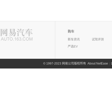
购车
新车资讯
试驾评测
严选EV
©
1997-2023 网易公司版权所有
About NetEase
|