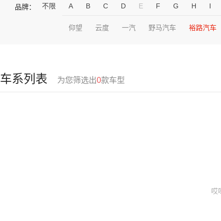
不限
A
B
C
D
E
F
G
H
I
品牌：
仰望
云度
一汽
野马汽车
裕路汽车
车系列表
为您筛选出
0
款车型
哎