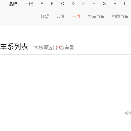
不限
A
B
C
D
E
F
G
H
I
品牌：
仰望
云度
一汽
野马汽车
裕路汽车
车系列表
为您筛选出
0
款车型
哎