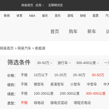
网易首页
应用
无障碍浏览
新闻
体育
NBA
娱乐
音乐
游戏
财经
股票
汽
首页
购车
新车
网易首页
>
网易汽车
> 新能源
筛选条件
30-50万
×
旅行车
×
300-400公里
×
一
不限
10万以下
10-20万
20-30万
30-50万
价格：
不限
微型车
紧凑型车
小型车
中型车
中
级别：
不限
100-200公里
200-300公里
300-400公里
续航：
不限
纯电动
插电式混动
增程式电动
类型：