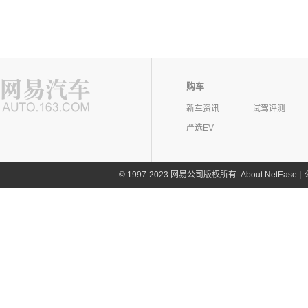
购车
新车资讯
试驾评测
严选EV
©
1997-2023 网易公司版权所有
About NetEase
|