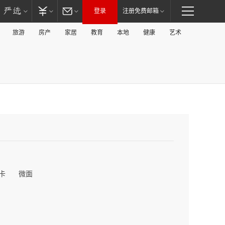
登录
注册免费邮箱
旅游
房产
家居
教育
本地
健康
艺术
卡
微面