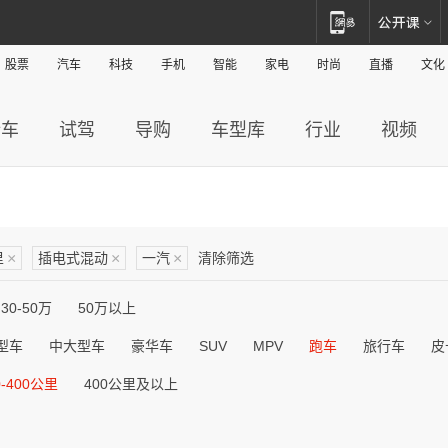
股票
汽车
科技
手机
智能
家电
时尚
直播
文化
新车
试驾
导购
车型库
行业
视频
里
×
插电式混动
×
一汽
×
清除筛选
30-50万
50万以上
型车
中大型车
豪华车
SUV
MPV
跑车
旅行车
皮
0-400公里
400公里及以上