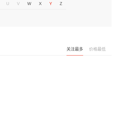
U
V
W
X
Y
Z
关注最多
价格最低