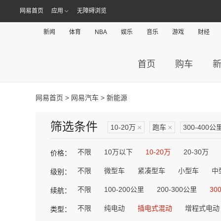
网易首页
应用
无障碍浏览
新闻
体育
NBA
娱乐
音乐
游戏
财经
首页
购车
网易首页
>
网易汽车
> 新能源
筛选条件
10-20万
×
跑车
×
300-400公
不限
10万以下
10-20万
20-30万
价格：
不限
微型车
紧凑型车
小型车
中
级别：
不限
100-200公里
200-300公里
30
续航：
不限
纯电动
插电式混动
增程式电动
类型：