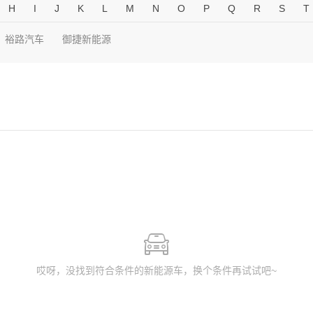
H
I
J
K
L
M
N
O
P
Q
R
S
T
裕路汽车
御捷新能源
哎呀，没找到符合条件的新能源车，换个条件再试试吧~