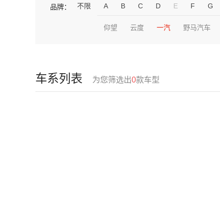
不限
A
B
C
D
E
F
G
品牌：
仰望
云度
一汽
野马汽车
车系列表
为您筛选出
0
款车型