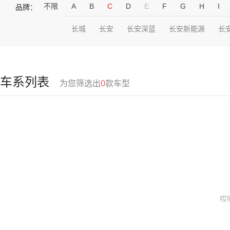
不限
A
B
C
D
E
F
G
H
I
品牌：
长城
长安
长安深蓝
长安新能源
长
车系列表
为您筛选出
0
款车型
哎