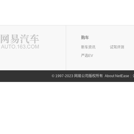
购车
新车资讯
试驾评测
严选EV
©
1997-2023 网易公司版权所有
About NetEase
|