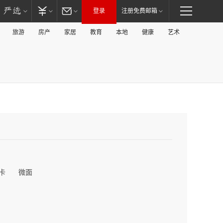
登录
注册免费邮箱
旅游
房产
家居
教育
本地
健康
艺术
卡
微面