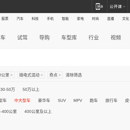
股票
汽车
科技
手机
智能
家电
时尚
直播
文化
新车
试驾
导购
车型库
行业
视频
00公里
×
插电式混动
×
奇点
×
清除筛选
30-50万
50万以上
型车
中大型车
豪华车
SUV
MPV
跑车
旅行车
皮
0-400公里
400公里及以上