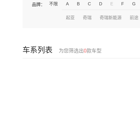
不限
A
B
C
D
E
F
G
品牌：
起亚
奇瑞
奇瑞新能源
前途
车系列表
为您筛选出
0
款车型