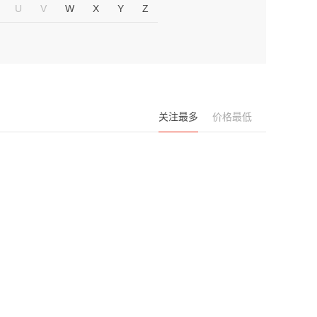
U
V
W
X
Y
Z
关注最多
价格最低