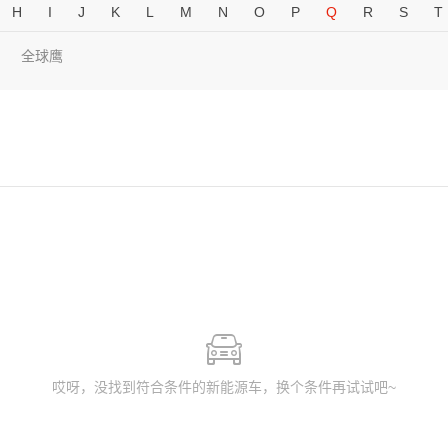
H
I
J
K
L
M
N
O
P
Q
R
S
T
全球鹰
哎呀，没找到符合条件的新能源车，换个条件再试试吧~