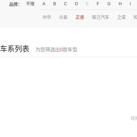
不限
A
B
C
D
E
F
G
H
I
品牌：
中华
众泰
正道
智己汽车
之诺
车系列表
为您筛选出
0
款车型
哎