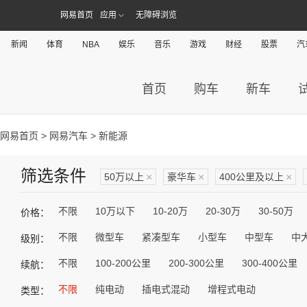
网易首页
应用
无障碍浏览
新闻
体育
NBA
娱乐
音乐
游戏
财经
股票
汽
首页
购车
新车
网易首页
>
网易汽车
> 新能源
筛选条件
50万以上
×
豪华车
×
400公里及以上
×
不限
10万以下
10-20万
20-30万
30-50万
价格：
不限
微型车
紧凑型车
小型车
中型车
中
级别：
不限
100-200公里
200-300公里
300-400公里
续航：
不限
纯电动
插电式混动
增程式电动
类型：