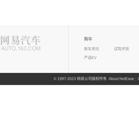
购车
新车资讯
试驾评测
严选EV
©
1997-2023 网易公司版权所有
About NetEase
|