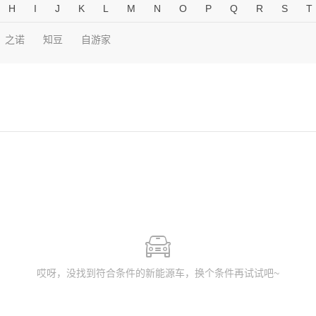
H
I
J
K
L
M
N
O
P
Q
R
S
T
之诺
知豆
自游家
哎呀，没找到符合条件的新能源车，换个条件再试试吧~