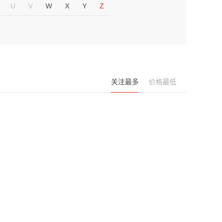
U
V
W
X
Y
Z
关注最多
价格最低