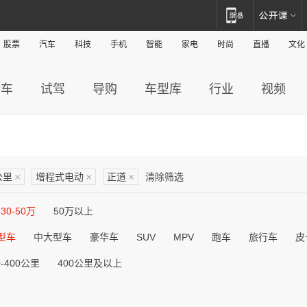
股票
汽车
科技
手机
智能
家电
时尚
直播
文化
新车
试驾
导购
车型库
行业
视频
公里
×
增程式电动
×
正道
×
清除筛选
30-50万
50万以上
型车
中大型车
豪华车
SUV
MPV
跑车
旅行车
皮
0-400公里
400公里及以上