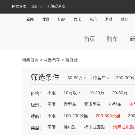
网易首页
应用
无障碍浏览
新闻
体育
NBA
娱乐
音乐
游戏
财经
首页
购车
网易首页
>
网易汽车
> 新能源
筛选条件
30-50万
×
中型车
×
200-300
不限
10万以下
10-20万
20-30万
价格：
不限
微型车
紧凑型车
小型车
中
级别：
不限
100-200公里
200-300公里
30
续航：
不限
纯电动
插电式混动
增程式电动
类型：