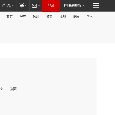
登录
注册免费邮箱
旅游
房产
家居
教育
本地
健康
艺术
卡
微面