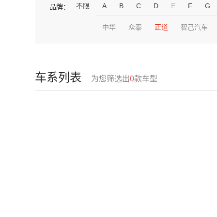
不限
A
B
C
D
E
F
G
品牌：
中华
众泰
正道
智己汽车
车系列表
为您筛选出
0
款车型