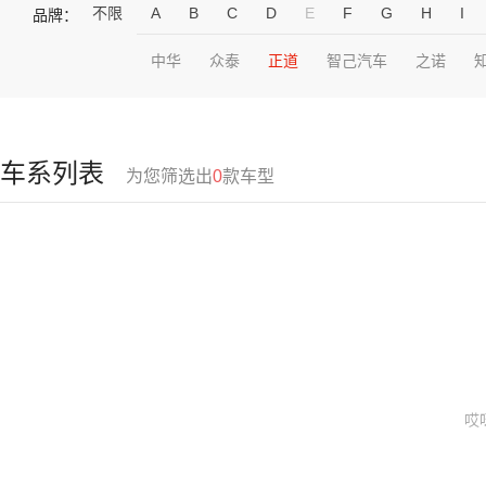
不限
A
B
C
D
E
F
G
H
I
品牌：
中华
众泰
正道
智己汽车
之诺
车系列表
为您筛选出
0
款车型
哎