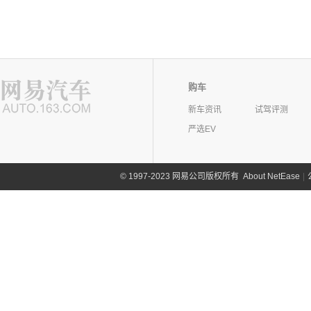
购车
新车资讯
试驾评测
严选EV
©
1997-2023 网易公司版权所有
About NetEase
|