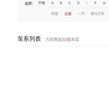
不限
A
B
C
D
E
F
G
品牌：
仰望
云度
一汽
野马汽车
车系列表
为您筛选出
0
款车型