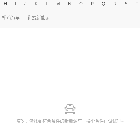
H
I
J
K
L
M
N
O
P
Q
R
S
T
裕路汽车
御捷新能源
哎呀，没找到符合条件的新能源车，换个条件再试试吧~