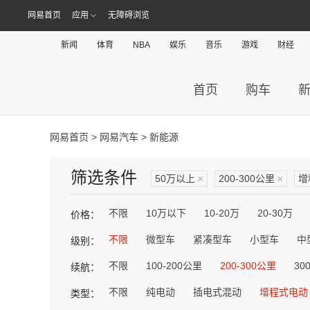
网易首页
应用
无障碍浏览
新闻
体育
NBA
娱乐
音乐
游戏
财经
首页
购车
网易首页
>
网易汽车
> 新能源
筛选条件
50万以上
×
200-300公里
×
增
不限
10万以下
10-20万
20-30万
价格：
不限
微型车
紧凑型车
小型车
中
级别：
不限
100-200公里
200-300公里
30
续航：
不限
纯电动
插电式混动
增程式电动
类型：