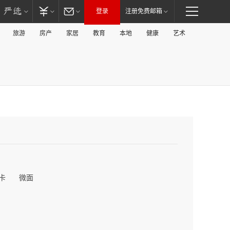
登录
注册免费邮箱
旅游
房产
家居
教育
本地
健康
艺术
卡
微面