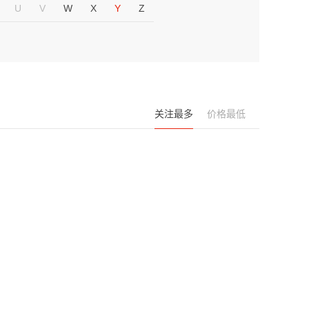
U
V
W
X
Y
Z
关注最多
价格最低