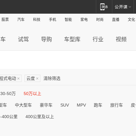
股票
汽车
科技
手机
智能
家电
时尚
直播
文化
新车
试驾
导购
车型库
行业
视频
程式电动
×
云度
×
清除筛选
30-50万
50万以上
型车
中大型车
豪华车
SUV
MPV
跑车
旅行车
皮
0-400公里
400公里及以上