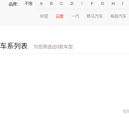
不限
A
B
C
D
E
F
G
H
I
品牌：
仰望
云度
一汽
野马汽车
裕路汽车
车系列表
为您筛选出
0
款车型
哎