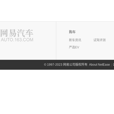
购车
新车资讯
试驾评测
严选EV
©
1997-2023 网易公司版权所有
About NetEase
|