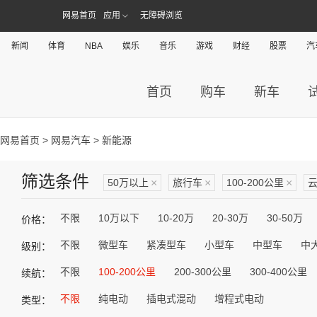
网易首页
应用
无障碍浏览
新闻
体育
NBA
娱乐
音乐
游戏
财经
股票
汽
首页
购车
新车
网易首页
>
网易汽车
> 新能源
筛选条件
50万以上
×
旅行车
×
100-200公里
×
不限
10万以下
10-20万
20-30万
30-50万
价格：
不限
微型车
紧凑型车
小型车
中型车
中
级别：
不限
100-200公里
200-300公里
300-400公里
续航：
不限
纯电动
插电式混动
增程式电动
类型：