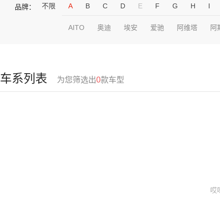
不限
A
B
C
D
E
F
G
H
I
品牌：
AITO
奥迪
埃安
爱驰
阿维塔
阿
车系列表
为您筛选出
0
款车型
哎