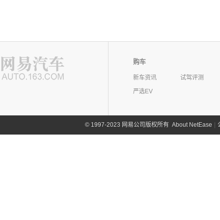
购车
新车资讯
试驾评测
严选EV
©
1997-2023 网易公司版权所有
About NetEase
|