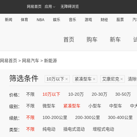
网易首页
应用
无障碍浏览
新闻
体育
NBA
娱乐
音乐
游戏
财经
股票
汽
首页
购车
新车
网易首页
>
网易汽车
> 新能源
筛选条件
10万以下
×
紧凑型车
×
艾康尼克
×
清除
不限
10万以下
10-20万
20-30万
30-50万
价格：
不限
微型车
紧凑型车
小型车
中型车
中
级别：
不限
100-200公里
200-300公里
300-400公里
续航：
不限
纯电动
插电式混动
增程式电动
类型：