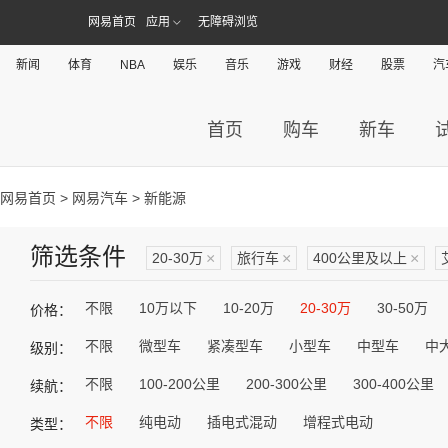
网易首页
应用
无障碍浏览
新闻
体育
NBA
娱乐
音乐
游戏
财经
股票
汽
首页
购车
新车
网易首页
>
网易汽车
> 新能源
筛选条件
20-30万
×
旅行车
×
400公里及以上
×
不限
10万以下
10-20万
20-30万
30-50万
价格：
不限
微型车
紧凑型车
小型车
中型车
中
级别：
不限
100-200公里
200-300公里
300-400公里
续航：
不限
纯电动
插电式混动
增程式电动
类型：