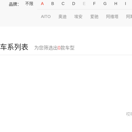
不限
A
B
C
D
E
F
G
H
I
品牌：
AITO
奥迪
埃安
爱驰
阿维塔
阿
车系列表
为您筛选出
0
款车型
哎