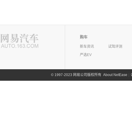
购车
新车资讯
试驾评测
严选EV
©
1997-2023 网易公司版权所有
About NetEase
|