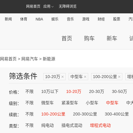
网易首页
应用
无障碍浏览
新闻
体育
NBA
娱乐
音乐
游戏
财经
股票
汽
首页
购车
新车
网易首页
>
网易汽车
> 新能源
筛选条件
10-20万
×
中型车
×
100-200公里
×
增
不限
10万以下
10-20万
20-30万
30-50万
价格：
不限
微型车
紧凑型车
小型车
中型车
中
级别：
不限
100-200公里
200-300公里
300-400公里
续航：
不限
纯电动
插电式混动
增程式电动
类型：