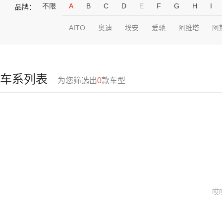
不限
A
B
C
D
E
F
G
H
I
品牌：
AITO
奥迪
埃安
爱驰
阿维塔
阿
车系列表
为您筛选出
0
款车型
哎